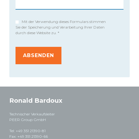
P
Mit der Verwendung dieses Formulars stimmen
r
Sie der Speicherung und Verarbeitung Ihrer Daten
durch diese Website zu. *
i
v
a
c
y
*
Ronald Bardoux
Technischer Verkaufsleiter
PEER Group GmbH
Tel: +49 351 21390-81
Fax: +49 351 21390-66