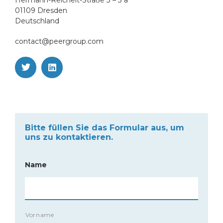
01109 Dresden
Deutschland
contact@peergroup.com
T
L
w
i
i
n
t
k
t
e
e
d
r
i
n
Bitte füllen Sie das Formular aus, um
uns zu kontaktieren.
Name
Vorname