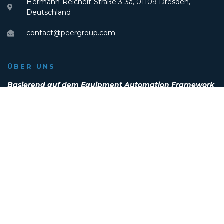
Hermann-Reichelt-Straße 3-3a, 01109 Dresden,
entsperren
Deutschland
contact@peergroup.com
ÜBER UNS
Basierend auf dem Equipment Automation Framework
(EAF) bietet die PEER Group GmbH
Softwareintegrationslösungen und ACM
Ingenieursdienstleistungen für die Halbleiter-,
Photovoltaik- und Pharmaindustrie sowie weitere
Hightech-Industriezweige an.
Copyright © 2026 PEER Group GmbH
Powered by
GRADITY